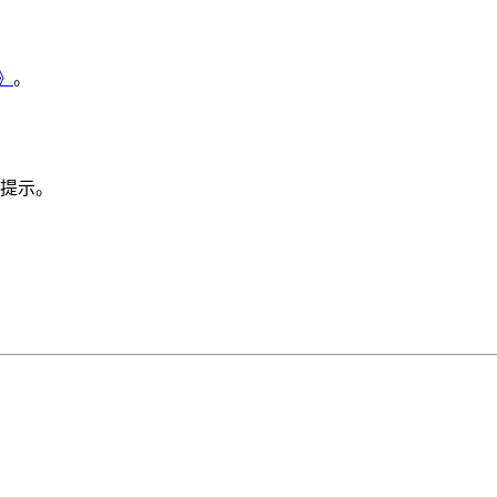
》
。
提示。